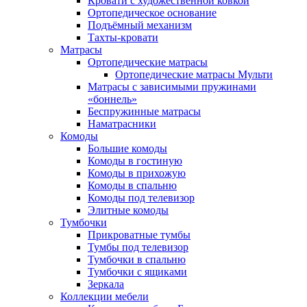
Кровати с художественной ковкой
Ортопедическое основание
Подъёмный механизм
Тахты-кровати
Матрасы
Ортопедические матрасы
Ортопедические матрасы Мульти
Матрасы с зависимыми пружинами
«боннель»
Беспружинные матрасы
Наматрасники
Комоды
Большие комоды
Комоды в гостиную
Комоды в прихожую
Комоды в спальню
Комоды под телевизор
Элитные комоды
Тумбочки
Прикроватные тумбы
Тумбы под телевизор
Тумбочки в спальню
Тумбочки с ящиками
Зеркала
Коллекции мебели