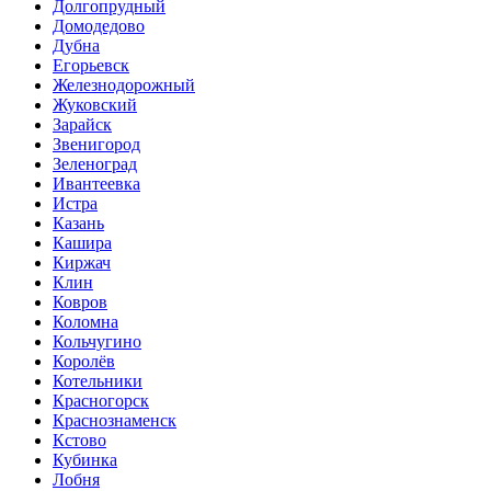
Долгопрудный
Домодедово
Дубна
Егорьевск
Железнодорожный
Жуковский
Зарайск
Звенигород
Зеленоград
Ивантеевка
Истра
Казань
Кашира
Киржач
Клин
Ковров
Коломна
Кольчугино
Королёв
Котельники
Красногорск
Краснознаменск
Кстово
Кубинка
Лобня