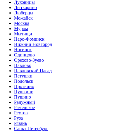
Луховицы
Лыткарино
Люберцы
Можайск
Москва
Муром
Мытищи
Наро-Фоминск
Нижний Новгород
Ногинск
Одинцово
Орехово-Зуево
Павлово
Павловский Пасад
Петушки
Подольск
Протвино
Пушкино
Пущино
Радужный
Раменское
Реутов
Руза
Рязань
Санкт Петербург