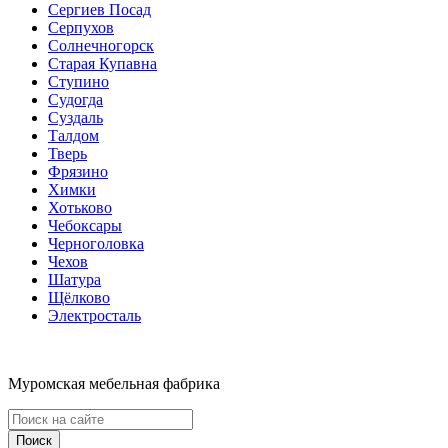
Сергиев Посад
Серпухов
Солнечногорск
Старая Купавна
Ступино
Судогда
Суздаль
Талдом
Тверь
Фрязино
Химки
Хотьково
Чебоксары
Черноголовка
Чехов
Шатура
Щёлково
Электросталь
Муромская мебельная фабрика
Поиск