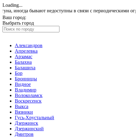
Loading...
гда бывают недоступны в связи с периодическими ограничениям
Ваш город:
Домодедово
Выбрать город
Александров
Апрелевка
Арзамас
Балахна
Балашиха
Бор
Бронницы
Видное
Владимир
Волоколамск
Воскресенск
Выкса
Вязники
Гусь-Хрустальный
Дзержинск
Дзержинский
Дмитров