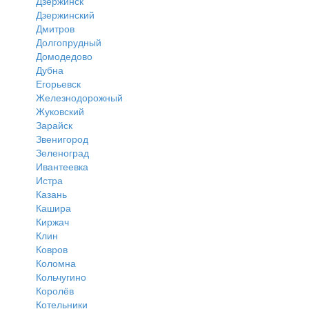
Дзержинск
Дзержинский
Дмитров
Долгопрудный
Домодедово
Дубна
Егорьевск
Железнодорожный
Жуковский
Зарайск
Звенигород
Зеленоград
Ивантеевка
Истра
Казань
Кашира
Киржач
Клин
Ковров
Коломна
Кольчугино
Королёв
Котельники