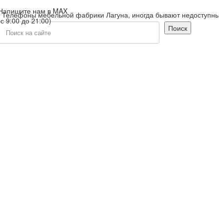
Напишите нам в MAX
ы мебельной фабрики Лагуна, иногда бывают недоступны в связи 
(с 9:00 до 21:00)
Поиск