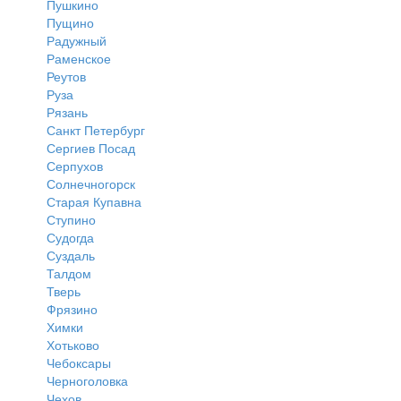
Пушкино
Пущино
Радужный
Раменское
Реутов
Руза
Рязань
Санкт Петербург
Сергиев Посад
Серпухов
Солнечногорск
Старая Купавна
Ступино
Судогда
Суздаль
Талдом
Тверь
Фрязино
Химки
Хотьково
Чебоксары
Черноголовка
Чехов