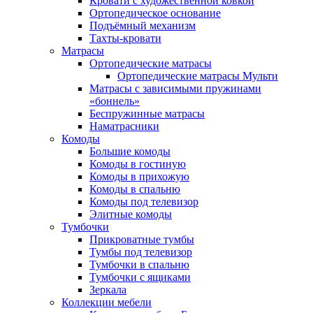
Кровати с художественной ковкой
Ортопедическое основание
Подъёмный механизм
Тахты-кровати
Матрасы
Ортопедические матрасы
Ортопедические матрасы Мульти
Матрасы с зависимыми пружинами
«боннель»
Беспружинные матрасы
Наматрасники
Комоды
Большие комоды
Комоды в гостиную
Комоды в прихожую
Комоды в спальню
Комоды под телевизор
Элитные комоды
Тумбочки
Прикроватные тумбы
Тумбы под телевизор
Тумбочки в спальню
Тумбочки с ящиками
Зеркала
Коллекции мебели