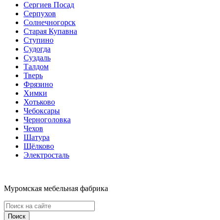
Сергиев Посад
Серпухов
Солнечногорск
Старая Купавна
Ступино
Судогда
Суздаль
Талдом
Тверь
Фрязино
Химки
Хотьково
Чебоксары
Черноголовка
Чехов
Шатура
Щёлково
Электросталь
Муромская мебельная фабрика
Поиск