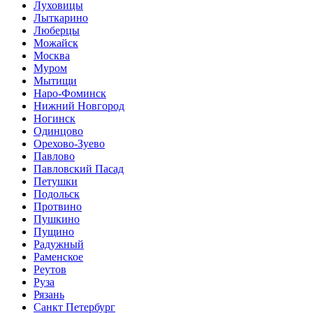
Луховицы
Лыткарино
Люберцы
Можайск
Москва
Муром
Мытищи
Наро-Фоминск
Нижний Новгород
Ногинск
Одинцово
Орехово-Зуево
Павлово
Павловский Пасад
Петушки
Подольск
Протвино
Пушкино
Пущино
Радужный
Раменское
Реутов
Руза
Рязань
Санкт Петербург