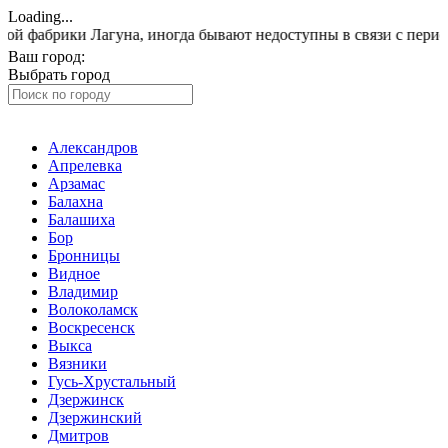
Loading...
и Лагуна, иногда бывают недоступны в связи с периодическим
Ваш город:
Домодедово
Выбрать город
Александров
Апрелевка
Арзамас
Балахна
Балашиха
Бор
Бронницы
Видное
Владимир
Волоколамск
Воскресенск
Выкса
Вязники
Гусь-Хрустальный
Дзержинск
Дзержинский
Дмитров