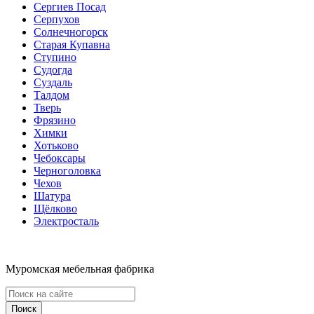
Сергиев Посад
Серпухов
Солнечногорск
Старая Купавна
Ступино
Судогда
Суздаль
Талдом
Тверь
Фрязино
Химки
Хотьково
Чебоксары
Черноголовка
Чехов
Шатура
Щёлково
Электросталь
Муромская мебельная фабрика
Поиск