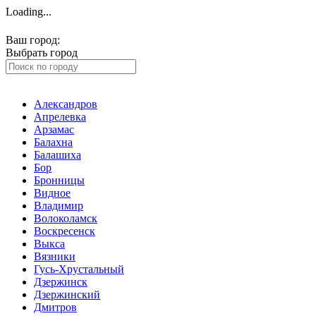
Loading...
Ваш город:
Домодедово
Выбрать город
Александров
Апрелевка
Арзамас
Балахна
Балашиха
Бор
Бронницы
Видное
Владимир
Волоколамск
Воскресенск
Выкса
Вязники
Гусь-Хрустальный
Дзержинск
Дзержинский
Дмитров