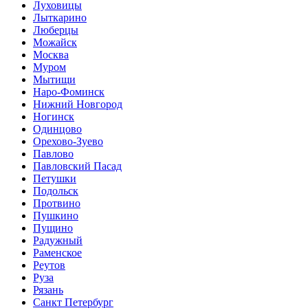
Луховицы
Лыткарино
Люберцы
Можайск
Москва
Муром
Мытищи
Наро-Фоминск
Нижний Новгород
Ногинск
Одинцово
Орехово-Зуево
Павлово
Павловский Пасад
Петушки
Подольск
Протвино
Пушкино
Пущино
Радужный
Раменское
Реутов
Руза
Рязань
Санкт Петербург