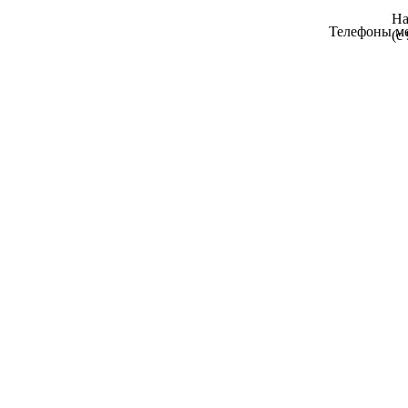
На
Телефоны мебельной
(с