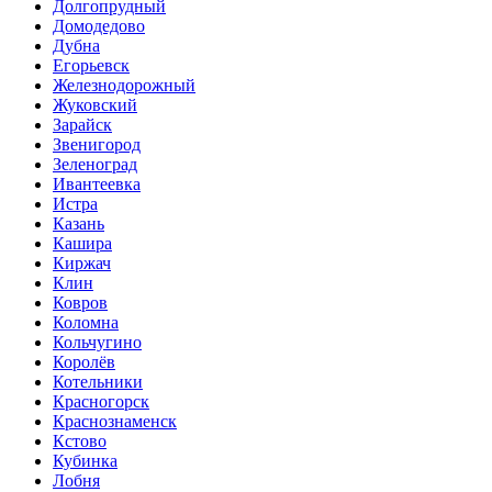
Долгопрудный
Домодедово
Дубна
Егорьевск
Железнодорожный
Жуковский
Зарайск
Звенигород
Зеленоград
Ивантеевка
Истра
Казань
Кашира
Киржач
Клин
Ковров
Коломна
Кольчугино
Королёв
Котельники
Красногорск
Краснознаменск
Кстово
Кубинка
Лобня